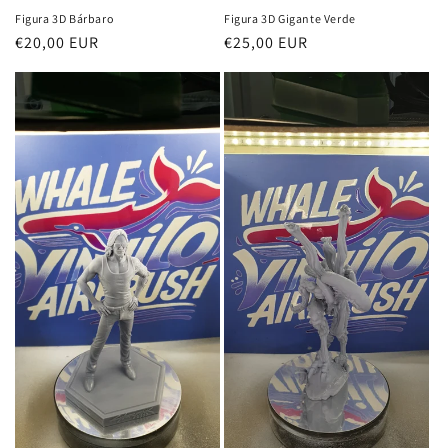
Figura 3D Bárbaro
Figura 3D Gigante Verde
Precio
€20,00 EUR
Precio
€25,00 EUR
habitual
habitual