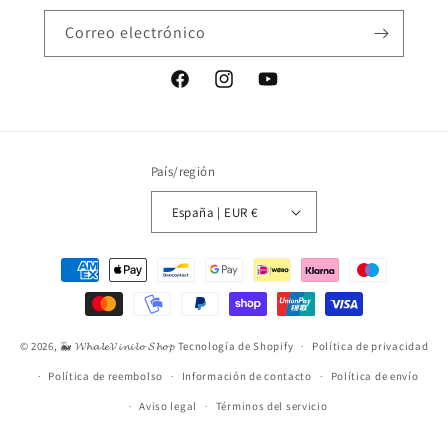
Correo electrónico
Facebook
Instagram
YouTube
País/región
España | EUR €
Formas
de
pago
© 2026,
🐳 𝓦𝓱𝓪𝓵𝓮𝓥𝓲𝓷𝓲𝓵𝓸 𝓢𝓱𝓸𝓹
Tecnología de Shopify
Política de privacidad
Política de reembolso
Información de contacto
Política de envío
Aviso legal
Términos del servicio