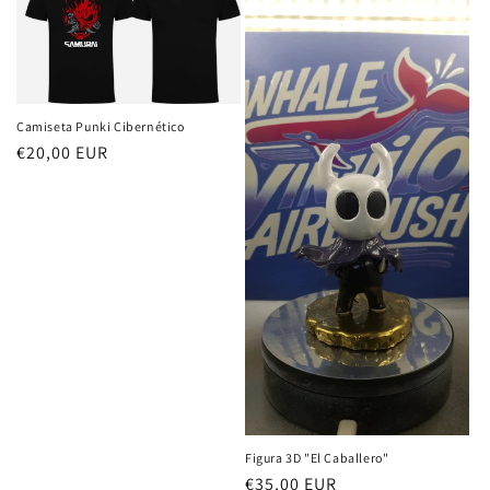
Camiseta Punki Cibernético
Precio
€20,00 EUR
habitual
Figura 3D "El Caballero"
Precio
€35,00 EUR