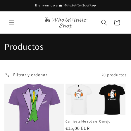
Ir
Bienvenido a 🐳 𝓦𝓱𝓪𝓵𝓮𝓥𝓲𝓷𝓲𝓵𝓸 𝓢𝓱𝓸𝓹
directamente
al contenido
🐳 𝓦𝓱𝓪𝓵𝓮𝓥𝓲𝓷𝓲𝓵𝓸
Carrito
𝓢𝓱𝓸𝓹
C
Productos
o
l
Filtrar y ordenar
20 productos
e
c
c
i
Camiseta Me suda el C#nejo
ó
Precio
€15,00 EUR