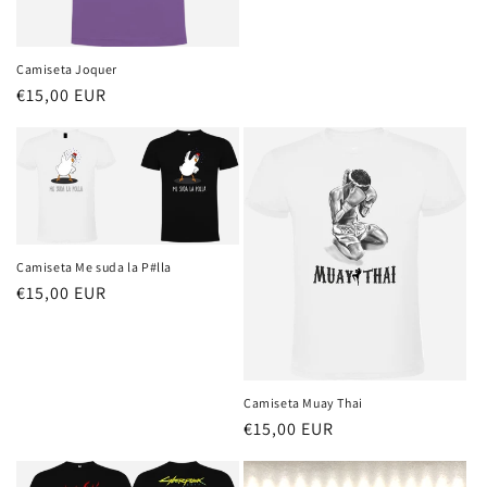
n
habitual
:
Camiseta Joquer
Precio
€15,00 EUR
habitual
Camiseta Me suda la P#lla
Precio
€15,00 EUR
habitual
Camiseta Muay Thai
Precio
€15,00 EUR
habitual