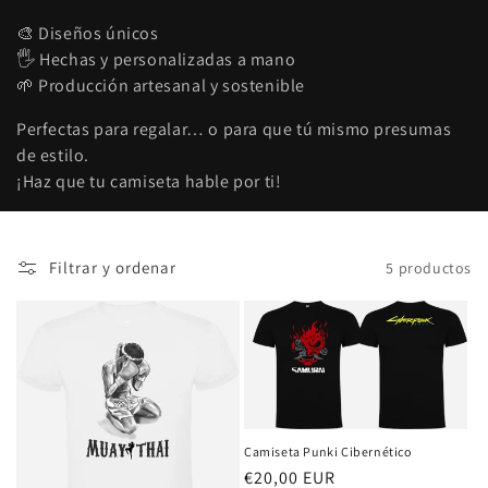
n
🎨 Diseños únicos
:
🖐️ Hechas y personalizadas a mano
🌱 Producción artesanal y sostenible
Perfectas para regalar… o para que tú mismo presumas
de estilo.
¡Haz que tu camiseta hable por ti!
Filtrar y ordenar
5 productos
Camiseta Punki Cibernético
Precio
€20,00 EUR