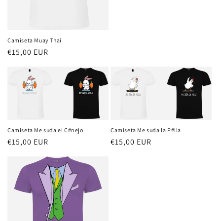
habitual
Camiseta Muay Thai
Precio
€15,00 EUR
habitual
Camiseta Me suda el C#nejo
Camiseta Me suda la P#lla
Precio
€15,00 EUR
Precio
€15,00 EUR
habitual
habitual