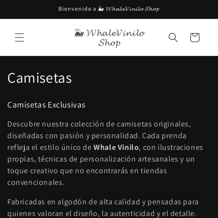
Ir
Bienvenido a 🐳 𝓦𝓱𝓪𝓵𝓮𝓥𝓲𝓷𝓲𝓵𝓸 𝓢𝓱𝓸𝓹
directamente
al contenido
🐳 𝓦𝓱𝓪𝓵𝓮𝓥𝓲𝓷𝓲𝓵𝓸
Carrito
𝓢𝓱𝓸𝓹
C
Camisetas
o
Camisetas Exclusivas
l
Descubre nuestra colección de camisetas originales,
e
diseñadas con pasión y personalidad. Cada prenda
refleja el estilo único de
Whale Vinilo
, con ilustraciones
c
propias, técnicas de personalización artesanales y un
c
toque creativo que no encontrarás en tiendas
convencionales.
i
Fabricadas en algodón de alta calidad y pensadas para
ó
quienes valoran el diseño, la autenticidad y el detalle.